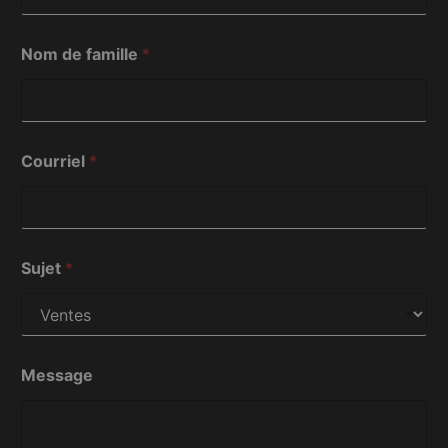
Nom de famille
*
Courriel
*
f
Sujet
*
a
m
i
l
l
e
Message
C
o
u
r