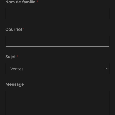
Nom de famille
*
m
C
o
u
r
r
Courriel
*
i
e
l
Sujet
*
Message