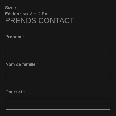
Size :
Edition :
sur 8 + 2 EA
PRENDS CONTACT
N
Prénom
*
o
m
M
e
s
s
Nom de famille
*
a
g
e
S
u
j
Courriel
*
e
t