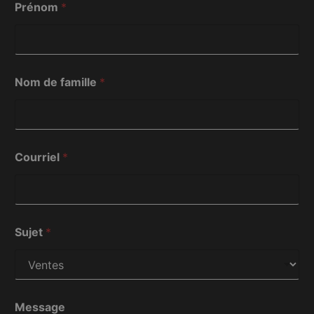
Prénom
*
Nom de famille
*
M
Courriel
*
e
s
s
a
g
e
Sujet
*
f
a
m
i
l
l
Message