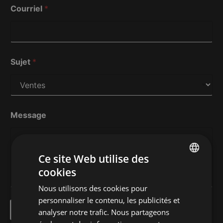
Courriel
*
d
Sujet
*
e
M
e
s
s
a
Message
g
e
S
u
Ce site Web utilise des
j
e
cookies
ENGLISH
t
Nous utilisons des cookies pour
FRENCH
personnaliser le contenu, les publicités et
SOUMETTRE
analyser notre trafic. Nous partageons