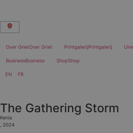
0
O
v
e
r
G
r
i
e
t
O
v
e
r
G
r
i
e
t
P
r
i
n
t
g
a
l
e
r
i
j
P
r
i
n
t
g
a
l
e
r
i
j
U
n
i
B
u
s
i
n
e
s
s
B
u
s
i
n
e
s
s
S
h
o
p
S
h
o
p
EN
FR
The Gathering Storm
Kenia
, 2024