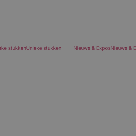
e
k
e
s
t
u
k
k
e
n
U
n
i
e
k
e
s
t
u
k
k
e
n
N
i
e
u
w
s
&
E
x
p
o
s
N
i
e
u
w
s
&