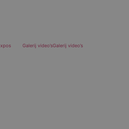
E
x
p
o
s
G
a
l
e
r
i
j
v
i
d
e
o
’
s
G
a
l
e
r
i
j
v
i
d
e
o
’
s