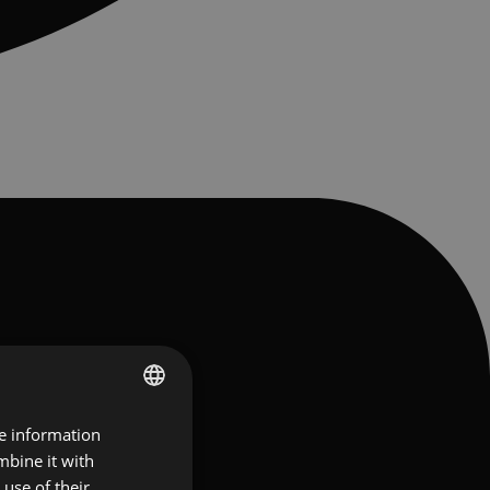
re information
ENGLISH
mbine it with
FRENCH
use of their