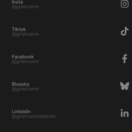
Insta
c
@grietvanm
h
t
Tiktok
@grietvanm
Facebook
@grietvanm
Bluesky
@grietvanm
Linkedin
@grietvanmalderen