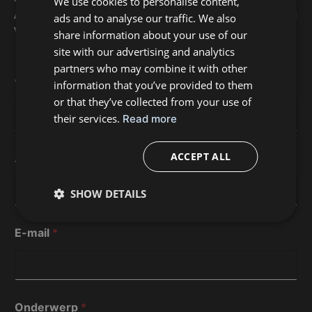
We use cookies to personalise content,
AARZEL NIET OM CONTACT MET ONS OP TE NEMEN
ads and to analyse our traffic. We also
FRENCH
VIA ONDERSTAAND FORMULIER.
share information about your use of our
site with our advertising and analytics
partners who may combine it with other
Voornaam
*
information that you’ve provided to them
or that they’ve collected from your use of
their services.
Read more
ACCEPT ALL
Achternaam
*
SHOW DETAILS
E-mail
*
Onderwerp
*