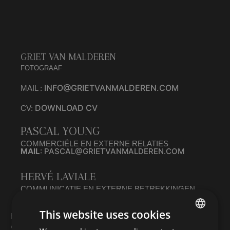
GRIET VAN MALDEREN
FOTOGRAAF
INFO@GRIETVANMALDEREN.COM
MAIL :
DOWNLOAD CV
CV:
PASCAL YOUNG
COMMERCIËLE EN EXTERNE RELATIES
MAIL
: PASCAL@GRIETVANMALDEREN.COM
HERVÉ LAVIALE
COMMUNICATIE EN EXTERNE BETREKKINGEN
MAIL
: HERVE@GRIETVANMALDEREN.COM
This website uses cookies
HEB JE EEN VRAAG, EEN OPMERKING OF EEN
SPECIFIEK VERZOEK?
ENGLISH