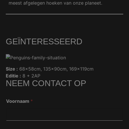
meest afgelegen hoeken van onze planeet.
GEÏNTERESSEERD
Size :
68x58cm
, 
135x90cm
, 
169x119cm
Editie :
8 + 2AP
NEEM CONTACT OP
V
Voornaam
*
o
o
r
n
a