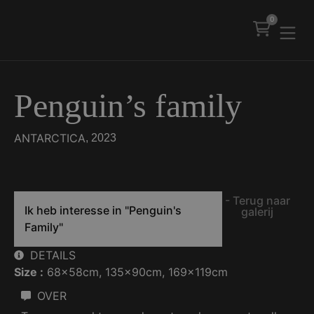
0
Penguin’s family
ANTARCTICA
, 2023
- Terug naar
Ik heb interesse in
"Penguin's
galerij
Family"
DETAILS
Size :
68x58cm
, 
135x90cm
, 
169x119cm
OVER