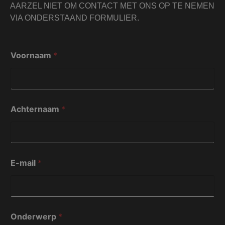
AARZEL NIET OM CONTACT MET ONS OP TE NEMEN
VIA ONDERSTAAND FORMULIER.
Voornaam
*
Achternaam
*
O
E-mail
*
n
d
e
r
w
e
Onderwerp
*
r