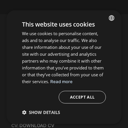
This website uses cookies
We use cookies to personalise content,
ENGLISH
ads and to analyse our traffic. We also
FRENCH
Abonnement op nieuwsbrief
share information about your use of our
site with our advertising and analytics
partners who may combine it with other
information that you’ve provided to them
or that they’ve collected from your use of
their services.
Read more
GRIET VAN MALDEREN
ACCEPT ALL
FOTOGRAAF
SHOW DETAILS
INFO@GRIETVANMALDEREN.COM
MAIL :
DOWNLOAD CV
CV: