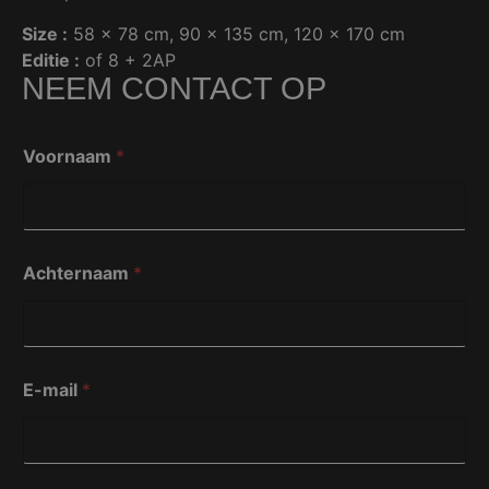
Size :
58 x 78 cm
, 
90 x 135 cm
, 
120 x 170 cm
Editie :
of 8 + 2AP
NEEM CONTACT OP
Voornaam
*
Achternaam
*
V
E-mail
*
o
o
r
n
a